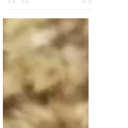
droogbloemenseizoen! In de zomer en het
vroege najaar plukte en droogde ik veel
bloemen, deze...