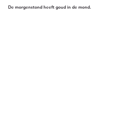
25 jan 2022
1 minuten om te lezen
Goud in de mond
De morgenstond heeft goud in de mond.