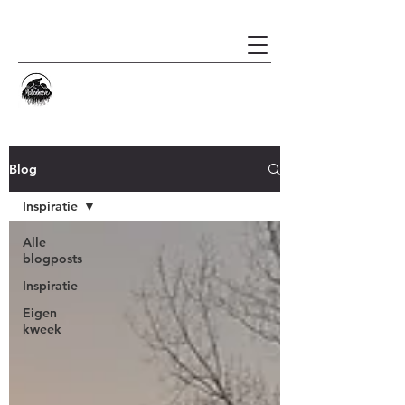
Blog
Inspiratie
Alle
blogposts
Inspiratie
Eigen
kweek